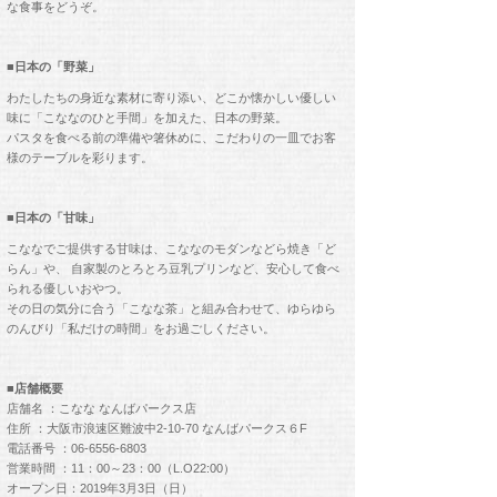
な食事をどうぞ。
■日本の「野菜」
わたしたちの身近な素材に寄り添い、どこか懐かしい優しい
味に「こななのひと手間」を加えた、日本の野菜。
パスタを食べる前の準備や箸休めに、こだわりの一皿でお客
様のテーブルを彩ります。
■日本の「甘味」
こななでご提供する甘味は、こななのモダンなどら焼き「ど
らん」や、 自家製のとろとろ豆乳プリンなど、安心して食べ
られる優しいおやつ。
その日の気分に合う「こなな茶」と組み合わせて、ゆらゆら
のんびり「私だけの時間」をお過ごしください。
■店舗概要
店舗名 ：こなな なんばパークス店
住所 ：大阪市浪速区難波中2-10-70 なんばパークス６F
電話番号 ：06-6556-6803
営業時間 ：11：00～23：00（L.O22:00）
オープン日：2019年3月3日（日）