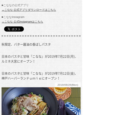
■こななの公式アプリ
→こなな 公式アプリダウンロードはこちら
■こななInstagram
→こなな 公式Instagramはこちら
秋限定、バター醤油の香ばしパスタ
日本のパスタと甘味『こなな』が2019年7月22日(月)、
ルミネ大宮にオープン！
日本のパスタと甘味『こなな』が2019年7月12日(金)、
神戸ハーバーランドｕｍｉｅにオープン！
2019/08/26(Mon)
2019/07/18(Thu)
2019/07/08(Mon)