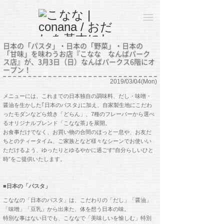
日本の「パスタ」・日本の「野菜」・日本の
「甘味」を味わうお店『こなな なんばパーク
ス店』が、3月3日（日）なんばパークス6階にオ
ープン！
2019/03/04(Mon)
メニューには、これまでの日本独自の調味料、だし・味噌・
醤油を生かした｢日本のパスタ｣に加え、自家製生地にこだわ
ったモダンなどら焼き「どらん」、7種のフレーバーから選べ
るオリジナルブレンド「こなな茶｣を展開。
お食事だけでなく、お買い物の合間のほっと一息や、お友だ
ちとのティータイム、ご家族となど様々なシーンでお使いい
ただけるよう、ゆったりとゆるやかに過ごす“自分らしいひと
時”をご提供いたします。
■日本の「パスタ」
こななの「日本のパスタ」は、こだわりの「だし」「醤油」
「味噌」「豆乳」から出来た、体を想う日本の味。
特別な事はない日でも、こななで「美味しいを愉しむ」特別