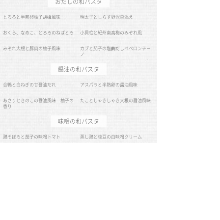
2019/07/08(Mon)
おだしの和パスタ
とろろと半熟卵柚子胡椒風味
明太子としらす野沢菜添え
おくら、なめこ、とろろのねばとろ
小貝柱と紀州南高梅のみぞれ風
みぞれ大根と豚肉の柚子風味
カブと茄子の塩麴だしペペロンチー
ノ
醤油の和パスタ
合鴨と白ねぎの甘醤油だれ
アスパラと半熟卵の醤油風味
あさりときのこの醤油風味 柚子の
たことしゃきしゃき大根の醤油風味
香り
味噌の和パスタ
鶏そぼろと茄子の味噌トマト
蒸し鶏と枝豆の白味噌クリーム
アスパラとスモークサーモンの味噌
トマトクリーム
豆乳の和パスタ
こななの豆乳カルボナーラ
明太子とほうれん草の豆乳カルボナ
ーラ
小エビと小貝柱の豆乳カルボナーラ
豚肉と舞茸のごぼう豆乳クリーム