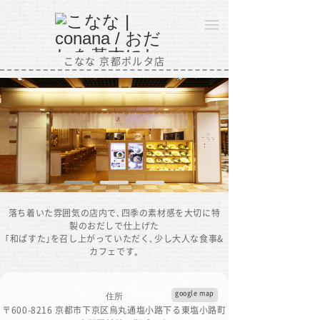
こなな 京都ポルタ店
落ち着いた雰囲気の店内で､四季の素材感を大切に特
製のおだしで仕上げた
｢和ぱすた｣を召し上がっていただく､少し大人な食事&
カフェです｡
google map
住所
〒600-8216 京都市下京区烏丸通塩小路下る東塩小路町