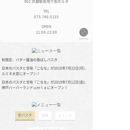
902 京都駅前地下街ポルタ
TEL
075-746-5135
OPEN
11:00-22:00
秋限定、バター醤油の香ばしパスタ
日本のパスタと甘味『こなな』が2019年7月22日(月)、
ルミネ大宮にオープン！
日本のパスタと甘味『こなな』が2019年7月12日(金)、
神戸ハーバーランドｕｍｉｅにオープン！
2019/08/26(Mon)
和パスタ
甘味
ドリンク
2019/07/18(Thu)