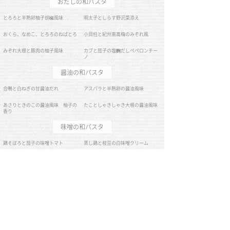
2019/07/08(Mon)
おだしの和パスタ
とろろと半熟卵柚子胡椒風味
明太子としらす野沢菜添え
おくら、なめこ、とろろのねばとろ
小貝柱と紀州南高梅のみぞれ風
みぞれ大根と豚肉の柚子風味
カブと茄子の塩麴だしペペロンチー
ノ
醤油の和パスタ
合鴨と白ねぎの甘醤油だれ
アスパラと半熟卵の醤油風味
あさりときのこの醤油風味 柚子の
たことしゃきしゃき大根の醤油風味
香り
味噌の和パスタ
鶏そぼろと茄子の味噌トマト
蒸し鶏と枝豆の白味噌クリーム
アスパラとスモークサーモンの味噌
トマトクリーム
豆乳の和パスタ
こななの豆乳カルボナーラ
明太子とほうれん草の豆乳カルボナ
ーラ
小エビと小貝柱の豆乳カルボナーラ
豚肉と舞茸のごぼう豆乳クリーム