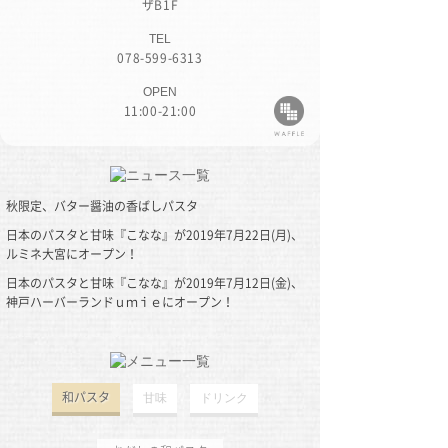
ザB1F
TEL
078-599-6313
OPEN
11:00-21:00
秋限定、バター醤油の香ばしパスタ
日本のパスタと甘味『こなな』が2019年7月22日(月)、
ルミネ大宮にオープン！
日本のパスタと甘味『こなな』が2019年7月12日(金)、
神戸ハーバーランドｕｍｉｅにオープン！
2019/08/26(Mon)
和パスタ
甘味
ドリンク
2019/07/18(Thu)