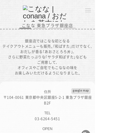
こなな 東急プラザ銀座店
銀座店ではこなな初となる
テイクアウトメニューも販売｡｢和ぱすた｣だけでなく､
おだしが香る｢あおさとろろ丼｣､
さらに野菜たっぷりな｢サラダ和ぱすた｣なども
ご用意して､
オフィスやご自宅でもこななの味を
お楽しみいただけるようになりました｡
google map
住所
〒104-0061 東京都中央区銀座5-2-1 東急プラザ銀座
B2F
TEL
03-6264-5451
OPEN