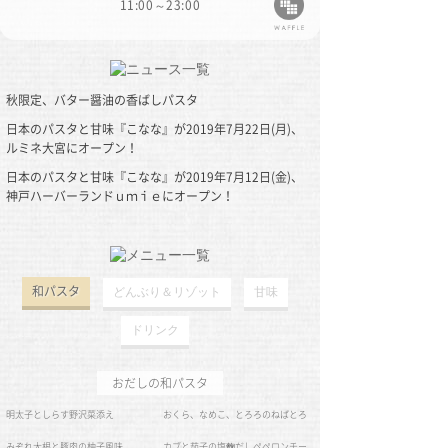
11:00～23:00
秋限定、バター醤油の香ばしパスタ
日本のパスタと甘味『こなな』が2019年7月22日(月)、
ルミネ大宮にオープン！
日本のパスタと甘味『こなな』が2019年7月12日(金)、
神戸ハーバーランドｕｍｉｅにオープン！
2019/08/26(Mon)
和パスタ
どんぶり＆リゾット
甘味
2019/07/18(Thu)
ドリンク
2019/07/08(Mon)
おだしの和パスタ
明太子としらす野沢菜添え
おくら、なめこ、とろろのねばとろ
みぞれ大根と豚肉の柚子風味
カブと茄子の塩麴だしペペロンチー