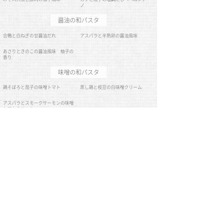
ノ
醤油の和パスタ
合鴨と白ねぎの甘醤油だれ
アスパラと半熟卵の醤油風味
あさりときのこの醤油風味 柚子の
香り
味噌の和パスタ
鶏そぼろと茄子の味噌トマト
蒸し鶏と枝豆の白味噌クリーム
アスパラとスモークサーモンの味噌
トマトクリーム
豆乳の和パスタ
こななの豆乳カルボナーラ
明太子とほうれん草の豆乳カルボナ
ーラ
小エビと小貝柱の豆乳カルボナーラ
豚肉と舞茸のごぼう豆乳クリーム
トマトの和パスタ
蓮根とベーコンの味噌だしナポリタ
豚肉と花かつおのあっさりトマト風
ン
味