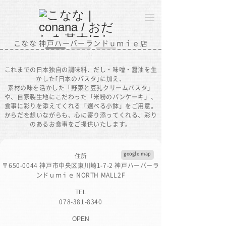
こなな 神戸ハーバーランドｕｍｉｅ店
これまでの日本独自の調味料、だし・味噌・醤油を生
かした｢日本のパスタ｣に加え、
素材の味を活かした「野菜と豆乳クリームパスタ」
や、自家製生地にこだわった「米粉のパンケーキ」、
食事に彩りを添えてくれる「選べる小鉢」をご用意。
からだを想いながらも、心に寄り添ってくれる、彩り
のあるお食事をご提供いたします。
google map
住所
〒650-0044 神戸市中央区東川崎1-7-2 神戸ハーバーラ
ンドｕｍｉｅ NORTH MALL2F
TEL
078-381-8340
OPEN