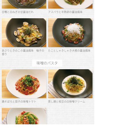
合鴨と白ねぎの甘醤油だれ
アスパラと半熟卵の醤油風味
あさりときのこの醤油風味 柚子の
たことしゃきしゃき大根の醤油風味
香り
味噌のパスタ
鶏そぼろと茄子の味噌トマト
蒸し鶏と枝豆の白味噌クリーム