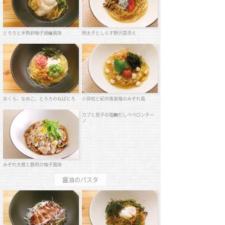
とろろと半熟卵柚子胡椒風味
明太子としらす野沢菜添え
おくら、なめこ、とろろのねばとろ
小貝柱と紀州南高梅のみぞれ風
カブと茄子の塩麴だしペペロンチー
ノ
みぞれ大根と豚肉の柚子風味
醤油のパスタ